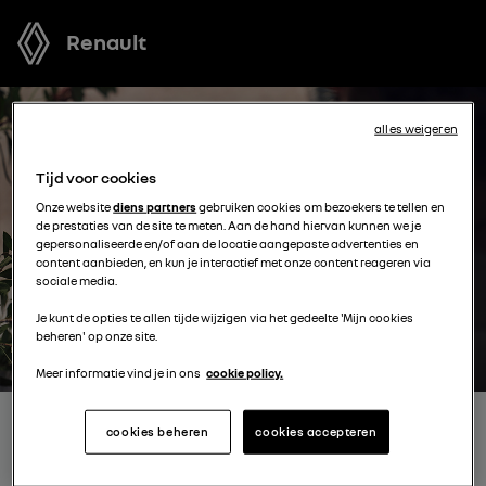
Renault
alles weigeren
Tijd voor cookies
Onze website
diens partners
gebruiken cookies om bezoekers te tellen en
de prestaties van de site te meten. Aan de hand hiervan kunnen we je
gepersonaliseerde en/of aan de locatie aangepaste advertenties en
content aanbieden, en kun je interactief met onze content reageren via
sociale media.
Je kunt de opties te allen tijde wijzigen via het gedeelte 'Mijn cookies
beheren' op onze site.
Meer informatie vind je in ons
cookie policy.
ONTVANG GRATIS JOUW
cookies beheren
cookies accepteren
OFFERTE VOOR EEN MODEL