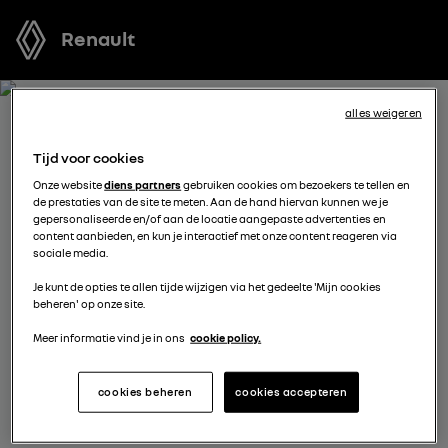
Renault
alles weigeren
ONTVANG GRATIS JOUW
Tijd voor cookies
OFFERTE VOOR TWINGO E-
Onze website
diens partners
gebruiken cookies om bezoekers te tellen en
de prestaties van de site te meten. Aan de hand hiervan kunnen we je
TECH ELECTRIC
gepersonaliseerde en/of aan de locatie aangepaste advertenties en
content aanbieden, en kun je interactief met onze content reageren via
sociale media.
We staan tot je beschikking om je de meest voordelige
Je kunt de opties te allen tijde wijzigen via het gedeelte 'Mijn cookies
offerte voor te stellen, met financieringsmogelijkheden
beheren' op onze site.
aangepast aan jouw situatie en met nuttig advies voor
je aankoopplannen.
Meer informatie vind je in ons
cookie policy.
cookies beheren
cookies accepteren
kies een verdeler