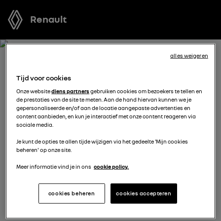
Renault
alles weigeren
ONTVANG GRATIS JOUW
Tijd voor cookies
OFFERTE VOOR RENAULT 4 E-
Onze website
diens partners
gebruiken cookies om bezoekers te tellen en
de prestaties van de site te meten. Aan de hand hiervan kunnen we je
TECH ELECTRIC
gepersonaliseerde en/of aan de locatie aangepaste advertenties en
content aanbieden, en kun je interactief met onze content reageren via
sociale media.
We staan tot je beschikking om je de meest voordelige
Je kunt de opties te allen tijde wijzigen via het gedeelte 'Mijn cookies
offerte voor te stellen, met financieringsmogelijkheden
beheren' op onze site.
aangepast aan jouw situatie en met nuttig advies voor
je aankoopplannen.
Meer informatie vind je in ons
cookie policy.
cookies beheren
cookies accepteren
kies een verdeler