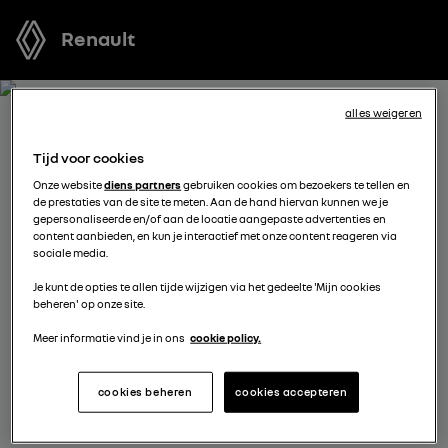
Renault
alles weigeren
ONTVANG GRATIS JOUW
Tijd voor cookies
OFFERTE VOOR SCENIC E-
Onze website
diens partners
gebruiken cookies om bezoekers te tellen en
de prestaties van de site te meten. Aan de hand hiervan kunnen we je
TECH ELECTRIC
gepersonaliseerde en/of aan de locatie aangepaste advertenties en
content aanbieden, en kun je interactief met onze content reageren via
sociale media.
We staan tot je beschikking om je de meest voordelige
Je kunt de opties te allen tijde wijzigen via het gedeelte 'Mijn cookies
offerte voor te stellen, met financieringsmogelijkheden
beheren' op onze site.
aangepast aan jouw situatie en met nuttig advies voor
je aankoopplannen.
Meer informatie vind je in ons
cookie policy.
cookies beheren
cookies accepteren
kies een verdeler