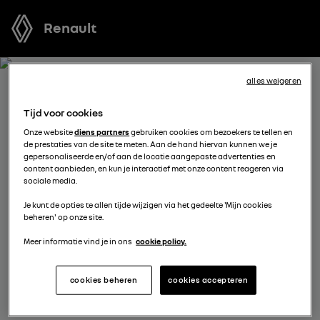
Renault
alles weigeren
ONTVANG GRATIS JOUW
Tijd voor cookies
OFFERTE VOOR CAPTUR
Onze website
diens partners
gebruiken cookies om bezoekers te tellen en
de prestaties van de site te meten. Aan de hand hiervan kunnen we je
gepersonaliseerde en/of aan de locatie aangepaste advertenties en
We staan tot je beschikking om je de meest voordelige
content aanbieden, en kun je interactief met onze content reageren via
sociale media.
offerte voor te stellen, met financieringsmogelijkheden
aangepast aan jouw situatie en met nuttig advies voor
Je kunt de opties te allen tijde wijzigen via het gedeelte 'Mijn cookies
beheren' op onze site.
je aankoopplannen.
Meer informatie vind je in ons
cookie policy.
kies een verdeler
cookies beheren
cookies accepteren