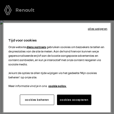
Renault
alles weigeren
ONTVANG GRATIS JOUW
Tijd voor cookies
OFFERTE VOOR CAPTUR E-
Onze website
diens partners
gebruiken cookies om bezoekers te tellen en
de prestaties van de site te meten. Aan de hand hiervan kunnen we je
TECH FULL HYBRID
gepersonaliseerde en/of aan de locatie aangepaste advertenties en
content aanbieden, en kun je interactief met onze content reageren via
sociale media.
We staan tot je beschikking om je de meest voordelige
Je kunt de opties te allen tijde wijzigen via het gedeelte 'Mijn cookies
offerte voor te stellen, met financieringsmogelijkheden
beheren' op onze site.
aangepast aan jouw situatie en met nuttig advies voor
je aankoopplannen.
Meer informatie vind je in ons
cookie policy.
cookies beheren
cookies accepteren
kies een verdeler