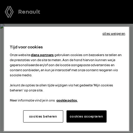
Renault
alles weigeren
ONTVANG GRATIS JOUW
Tijd voor cookies
OFFERTE VOOR CLIO
Onze website
diens partners
gebruiken cookies om bezoekers te tellen en
de prestaties van de site te meten. Aan de hand hiervan kunnen we je
gepersonaliseerde en/of aan de locatie aangepaste advertenties en
We staan tot je beschikking om je de meest voordelige
content aanbieden, en kun je interactief met onze content reageren via
sociale media.
offerte voor te stellen, met financieringsmogelijkheden
aangepast aan jouw situatie en met nuttig advies voor
Je kunt de opties te allen tijde wijzigen via het gedeelte 'Mijn cookies
beheren' op onze site.
je aankoopplannen.
Meer informatie vind je in ons
cookie policy.
kies een verdeler
cookies beheren
cookies accepteren