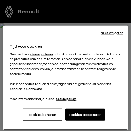
Renault
alles weigeren
ONTVANG GRATIS JOUW
Tijd voor cookies
OFFERTE VOOR SCENIC E-
Onze website
diens partners
gebruiken cookies om bezoekers te tellen en
de prestaties van de site te meten. Aan de hand hiervan kunnen we je
TECH ELECTRIC
gepersonaliseerde en/of aan de locatie aangepaste advertenties en
content aanbieden, en kun je interactief met onze content reageren via
sociale media.
We staan tot je beschikking om je de meest voordelige
Je kunt de opties te allen tijde wijzigen via het gedeelte 'Mijn cookies
offerte voor te stellen, met financieringsmogelijkheden
beheren' op onze site.
aangepast aan jouw situatie en met nuttig advies voor
je aankoopplannen.
Meer informatie vind je in ons
cookie policy.
cookies beheren
cookies accepteren
kies een verdeler