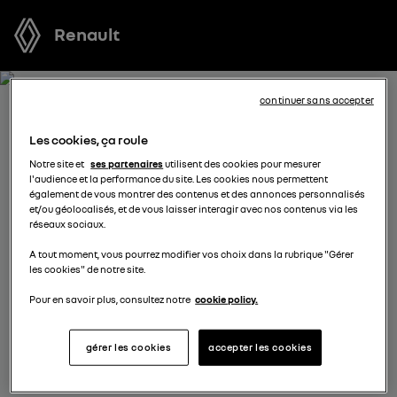
Renault
continuer sans accepter
RECEVEZ GRATUITEMENT
Les cookies, ça roule
VOTRE OFFRE POUR GRAND
Notre site et
ses partenaires
utilisent des cookies pour mesurer
l'audience et la performance du site. Les cookies nous permettent
KANGOO
également de vous montrer des contenus et des annonces personnalisés
et/ou géolocalisés, et de vous laisser interagir avec nos contenus via les
réseaux sociaux.
Nous nous tenons à votre disposition pour vous
A tout moment, vous pourrez modifier vos choix dans la rubrique "Gérer
proposer l’offre la plus avantageuse, des solutions de
les cookies" de notre site.
financement adaptées à votre situation et vous
conseiller dans votre projet d’achat.
Pour en savoir plus, consultez notre
cookie policy.
gérer les cookies
accepter les cookies
complétez vos coordonnées