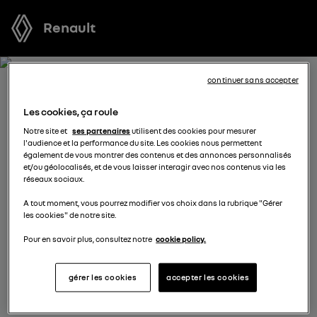
Renault
continuer sans accepter
RECEVEZ GRATUITEMENT
Les cookies, ça roule
VOTRE OFFRE POUR TRAFIC
Notre site et
ses partenaires
utilisent des cookies pour mesurer
l'audience et la performance du site. Les cookies nous permettent
VAN E-TECH ELECTRIC
également de vous montrer des contenus et des annonces personnalisés
et/ou géolocalisés, et de vous laisser interagir avec nos contenus via les
réseaux sociaux.
Nous nous tenons à votre disposition pour vous
A tout moment, vous pourrez modifier vos choix dans la rubrique "Gérer
proposer l’offre la plus avantageuse, des solutions de
les cookies" de notre site.
financement adaptées à votre situation et vous
conseiller dans votre projet d’achat.
Pour en savoir plus, consultez notre
cookie policy.
gérer les cookies
accepter les cookies
complétez vos coordonnées