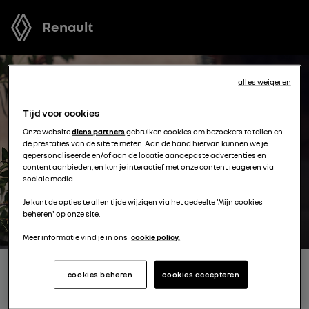
Renault
alles weigeren
Tijd voor cookies
Onze website
diens partners
gebruiken cookies om bezoekers te tellen en
de prestaties van de site te meten. Aan de hand hiervan kunnen we je
gepersonaliseerde en/of aan de locatie aangepaste advertenties en
content aanbieden, en kun je interactief met onze content reageren via
sociale media.
Je kunt de opties te allen tijde wijzigen via het gedeelte 'Mijn cookies
beheren' op onze site.
Meer informatie vind je in ons
cookie policy.
ONTVANG GRATIS JOUW
cookies beheren
cookies accepteren
OFFERTE VOOR EEN MODEL