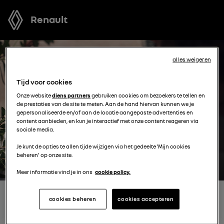
Renault
alles weigeren
Tijd voor cookies
Onze website
diens partners
gebruiken cookies om bezoekers te tellen en
de prestaties van de site te meten. Aan de hand hiervan kunnen we je
gepersonaliseerde en/of aan de locatie aangepaste advertenties en
content aanbieden, en kun je interactief met onze content reageren via
sociale media.
Je kunt de opties te allen tijde wijzigen via het gedeelte 'Mijn cookies
beheren' op onze site.
Meer informatie vind je in ons
cookie policy.
ONTVANG GRATIS JOUW
cookies beheren
cookies accepteren
OFFERTE VOOR EEN MODEL