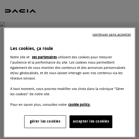
continuer sans accepter
RÉSERVEZ UN ESSAI
Les cookies, ça roule
POUR JOGGER
Notre site et
ses partenaires
utilisent des cookies pour mesurer
l'audience et la performance du site. Les cookies nous permettent
également de vous montrer des contenus et des annonces personnalisés
Vous vous demandez quel véhicule est fait pour vous ?
et/ou géolocalisés, et de vous laisser interagir avec nos contenus via les
Réservez l’un de nos modèles pour profiter d’un essai
réseaux sociaux.
gratuit au volant d’un véhicule neuf avant de prendre
A tout moment, vous pourrez modifier vos choix dans la rubrique "Gérer
votre décision.
les cookies" de notre site.
Pour en savoir plus, consultez notre
cookie policy.
COMPLÉTEZ VOS COORDONNÉES
gérer les cookies
accepter les cookies