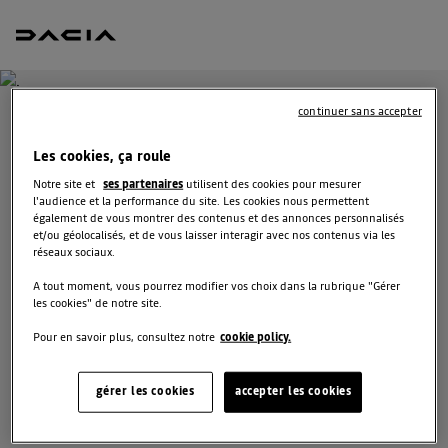
continuer sans accepter
RÉSERVEZ UN ESSAI
Les cookies, ça roule
POUR BIGSTER
Notre site et
ses partenaires
utilisent des cookies pour mesurer
l'audience et la performance du site. Les cookies nous permettent
également de vous montrer des contenus et des annonces personnalisés
Vous vous demandez quel véhicule est fait pour vous ?
et/ou géolocalisés, et de vous laisser interagir avec nos contenus via les
Réservez l’un de nos modèles pour profiter d’un essai
réseaux sociaux.
gratuit au volant d’un véhicule neuf avant de prendre
A tout moment, vous pourrez modifier vos choix dans la rubrique "Gérer
votre décision.
les cookies" de notre site.
Pour en savoir plus, consultez notre
cookie policy.
SÉLECTIONNEZ UN DISTRIBUTEUR
gérer les cookies
accepter les cookies