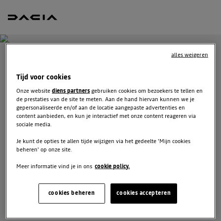
alles weigeren
BOEK EEN TESTRIT MET
Tijd voor cookies
JOGGER
Onze website
diens partners
gebruiken cookies om bezoekers te tellen en
de prestaties van de site te meten. Aan de hand hiervan kunnen we je
gepersonaliseerde en/of aan de locatie aangepaste advertenties en
Welk voertuig past het best bij u? Voordat u een keuze
content aanbieden, en kun je interactief met onze content reageren via
maakt, kunt u een gratis proefrit met een van onze
sociale media.
modellen boeken.
Je kunt de opties te allen tijde wijzigen via het gedeelte 'Mijn cookies
beheren' op onze site.
VUL JE GEGEVENS AAN
Meer informatie vind je in ons
cookie policy.
cookies beheren
cookies accepteren