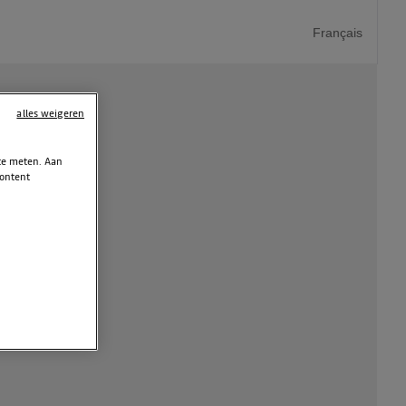
Français
alles weigeren
 te meten. Aan
content