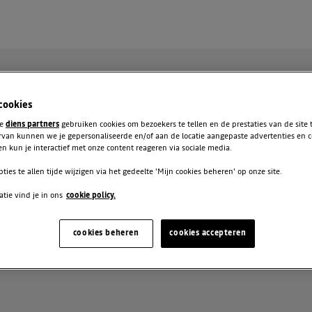
 cookies
te
diens partners
gebruiken cookies om bezoekers te tellen en de prestaties van de site
rvan kunnen we je gepersonaliseerde en/of aan de locatie aangepaste advertenties en 
n kun je interactief met onze content reageren via sociale media.
pties te allen tijde wijzigen via het gedeelte 'Mijn cookies beheren' op onze site.
tie vind je in ons
cookie policy.
RIT
cookies beheren
cookies accepteren