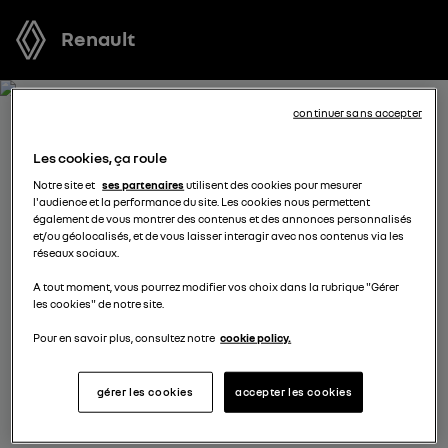
Renault
continuer sans accepter
RÉSERVEZ UN ESSAI POUR
Les cookies, ça roule
ARKANA FULL HYBRID E-
Notre site et
ses partenaires
utilisent des cookies pour mesurer
l'audience et la performance du site. Les cookies nous permettent
TECH
également de vous montrer des contenus et des annonces personnalisés
et/ou géolocalisés, et de vous laisser interagir avec nos contenus via les
réseaux sociaux.
Vous vous demandez quel véhicule est fait pour vous ?
A tout moment, vous pourrez modifier vos choix dans la rubrique "Gérer
Réservez l’un de nos modèles pour profiter d’un essai
les cookies" de notre site.
gratuit au volant d’un véhicule neuf avant de prendre
votre décision.
Pour en savoir plus, consultez notre
cookie policy.
gérer les cookies
accepter les cookies
complétez vos coordonnées