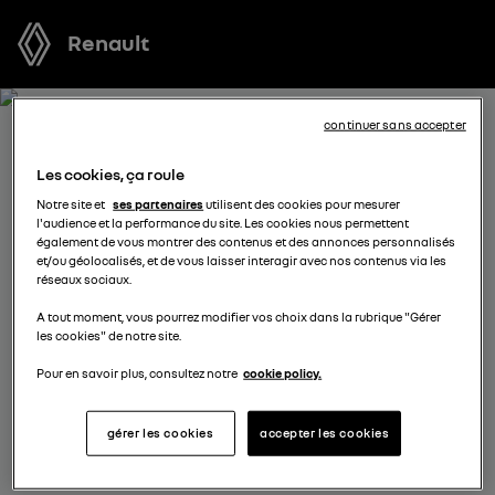
Renault
continuer sans accepter
RÉSERVEZ UN ESSAI POUR
Les cookies, ça roule
SYMBIOZ FULL HYBRID E-
Notre site et
ses partenaires
utilisent des cookies pour mesurer
l'audience et la performance du site. Les cookies nous permettent
TECH
également de vous montrer des contenus et des annonces personnalisés
et/ou géolocalisés, et de vous laisser interagir avec nos contenus via les
réseaux sociaux.
Vous vous demandez quel véhicule est fait pour vous ?
A tout moment, vous pourrez modifier vos choix dans la rubrique "Gérer
Réservez l’un de nos modèles pour profiter d’un essai
les cookies" de notre site.
gratuit au volant d’un véhicule neuf avant de prendre
votre décision.
Pour en savoir plus, consultez notre
cookie policy.
gérer les cookies
accepter les cookies
complétez vos coordonnées