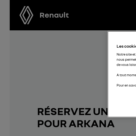
Renault
Les cookie
Notre site et
nous permet
de vous lais
A tout momen
Pour en savo
RÉSERVEZ UN ESSA
POUR ARKANA