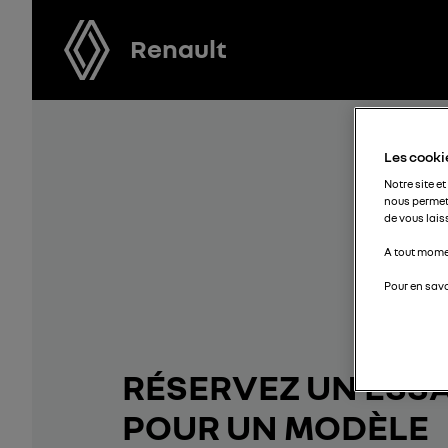
Renault
Les cookie
Notre site et
nous permet
de vous lais
A tout momen
Pour en savo
RÉSERVEZ UN ESSA
POUR UN MODÈLE