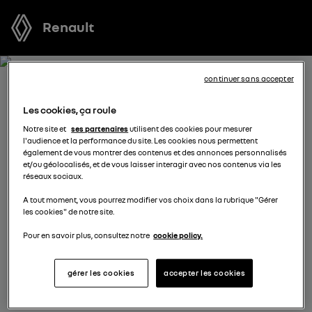
Renault
continuer sans accepter
RÉSERVEZ UN ESSAI POUR
Les cookies, ça roule
SCENIC E-TECH ELECTRIC
Notre site et
ses partenaires
utilisent des cookies pour mesurer
l'audience et la performance du site. Les cookies nous permettent
également de vous montrer des contenus et des annonces personnalisés
Vous vous demandez quel véhicule est fait pour vous ?
et/ou géolocalisés, et de vous laisser interagir avec nos contenus via les
réseaux sociaux.
Réservez l’un de nos modèles pour profiter d’un essai
gratuit au volant d’un véhicule neuf avant de prendre
A tout moment, vous pourrez modifier vos choix dans la rubrique "Gérer
les cookies" de notre site.
votre décision.
Pour en savoir plus, consultez notre
cookie policy.
complétez vos coordonnées
gérer les cookies
accepter les cookies