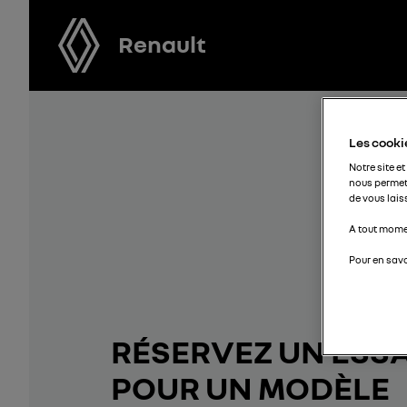
Renault
Les cookie
Notre site et
nous permet
de vous lais
A tout momen
Pour en savo
RÉSERVEZ UN ESSA
POUR UN MODÈLE