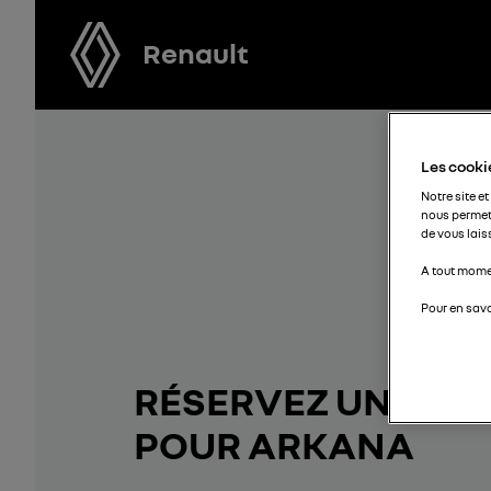
Renault
Les cookie
Notre site et
nous permet
de vous lais
A tout momen
Pour en savo
RÉSERVEZ UN ESSA
POUR ARKANA