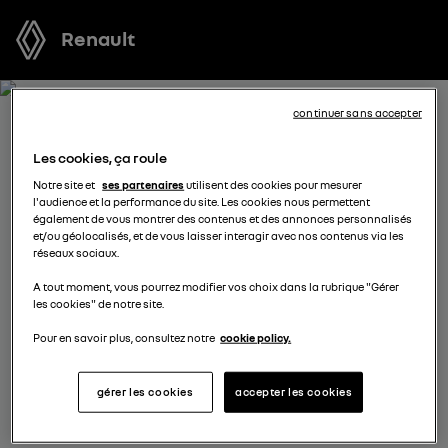
Renault
continuer sans accepter
RÉSERVEZ UN ESSAI POUR
Les cookies, ça roule
KANGOO
Notre site et
ses partenaires
utilisent des cookies pour mesurer
l'audience et la performance du site. Les cookies nous permettent
également de vous montrer des contenus et des annonces personnalisés
Vous vous demandez quel véhicule est fait pour vous ?
et/ou géolocalisés, et de vous laisser interagir avec nos contenus via les
réseaux sociaux.
Réservez l’un de nos modèles pour profiter d’un essai
gratuit au volant d’un véhicule neuf avant de prendre
A tout moment, vous pourrez modifier vos choix dans la rubrique "Gérer
les cookies" de notre site.
votre décision.
Pour en savoir plus, consultez notre
cookie policy.
sélectionnez un distributeur
gérer les cookies
accepter les cookies