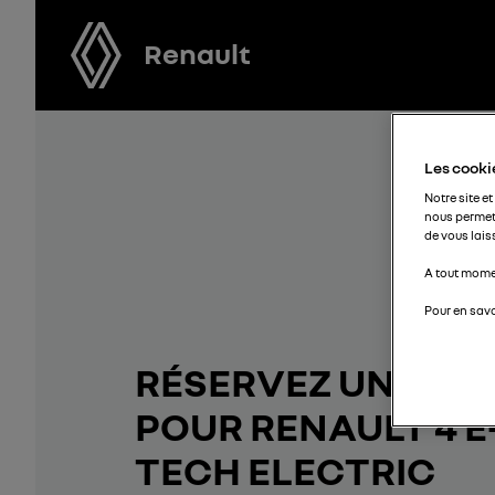
Renault
Les cookie
Notre site et
nous permet
de vous lais
A tout momen
Pour en savo
RÉSERVEZ UN ESSA
POUR RENAULT 4 E
TECH ELECTRIC