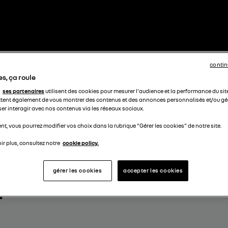
contin
s, ça roule
ses partenaires
utilisent des cookies pour mesurer l'audience et la performance du sit
tent également de vous montrer des contenus et des annonces personnalisés et/ou géo
ser interagir avec nos contenus via les réseaux sociaux.
t, vous pourrez modifier vos choix dans la rubrique "Gérer les cookies" de notre site.
ir plus, consultez notre
cookie policy.
I
gérer les cookies
accepter les cookies
-