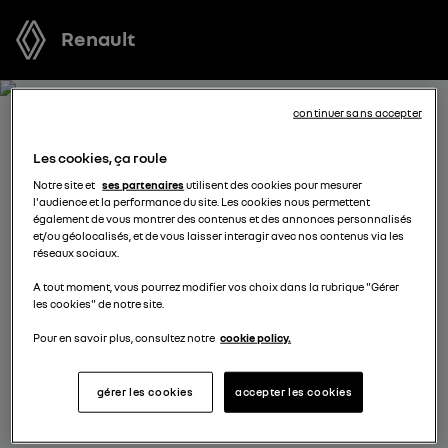
Renault
continuer sans accepter
RÉSERVEZ UN ESSAI POUR
Les cookies, ça roule
ARKANA
Notre site et
ses partenaires
utilisent des cookies pour mesurer
l'audience et la performance du site. Les cookies nous permettent
également de vous montrer des contenus et des annonces personnalisés
Vous vous demandez quel véhicule est fait pour vous ?
et/ou géolocalisés, et de vous laisser interagir avec nos contenus via les
réseaux sociaux.
Réservez l’un de nos modèles pour profiter d’un essai
gratuit au volant d’un véhicule neuf avant de prendre
A tout moment, vous pourrez modifier vos choix dans la rubrique "Gérer
les cookies" de notre site.
votre décision.
Pour en savoir plus, consultez notre
cookie policy.
sélectionnez un distributeur
gérer les cookies
accepter les cookies