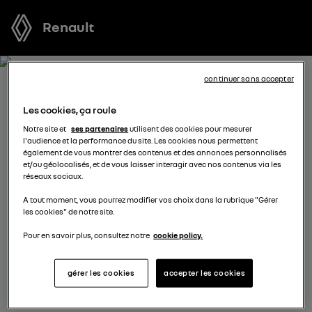
Renault
continuer sans accepter
RÉSERVEZ UN ESSAI POUR
Les cookies, ça roule
ARKANA FULL HYBRID E-
Notre site et
ses partenaires
utilisent des cookies pour mesurer
l'audience et la performance du site. Les cookies nous permettent
TECH
également de vous montrer des contenus et des annonces personnalisés
et/ou géolocalisés, et de vous laisser interagir avec nos contenus via les
réseaux sociaux.
Vous vous demandez quel véhicule est fait pour vous ?
A tout moment, vous pourrez modifier vos choix dans la rubrique "Gérer
Réservez l’un de nos modèles pour profiter d’un essai
les cookies" de notre site.
gratuit au volant d’un véhicule neuf avant de prendre
votre décision.
Pour en savoir plus, consultez notre
cookie policy.
gérer les cookies
accepter les cookies
sélectionnez un distributeur