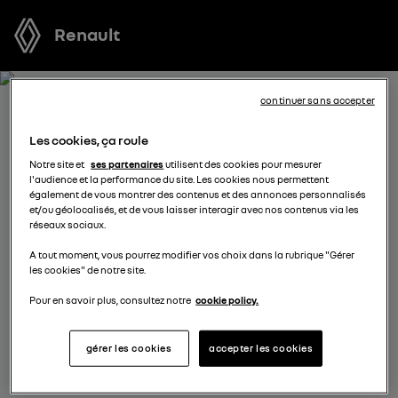
Renault
continuer sans accepter
RÉSERVEZ UN ESSAI POUR
Les cookies, ça roule
AUSTRAL FULL HYBRID E-
Notre site et
ses partenaires
utilisent des cookies pour mesurer
l'audience et la performance du site. Les cookies nous permettent
TECH
également de vous montrer des contenus et des annonces personnalisés
et/ou géolocalisés, et de vous laisser interagir avec nos contenus via les
réseaux sociaux.
Vous vous demandez quel véhicule est fait pour vous ?
A tout moment, vous pourrez modifier vos choix dans la rubrique "Gérer
Réservez l’un de nos modèles pour profiter d’un essai
les cookies" de notre site.
gratuit au volant d’un véhicule neuf avant de prendre
votre décision.
Pour en savoir plus, consultez notre
cookie policy.
gérer les cookies
accepter les cookies
sélectionnez un distributeur