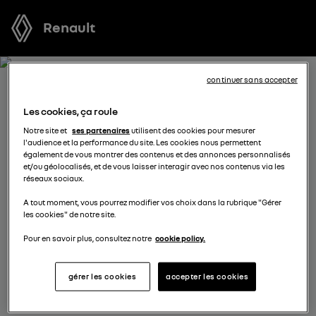
Renault
continuer sans accepter
RÉSERVEZ UN ESSAI POUR
Les cookies, ça roule
RENAULT 4 E-TECH ELECTRIC
Notre site et
ses partenaires
utilisent des cookies pour mesurer
l'audience et la performance du site. Les cookies nous permettent
également de vous montrer des contenus et des annonces personnalisés
Vous vous demandez quel véhicule est fait pour vous ?
et/ou géolocalisés, et de vous laisser interagir avec nos contenus via les
réseaux sociaux.
Réservez l’un de nos modèles pour profiter d’un essai
gratuit au volant d’un véhicule neuf avant de prendre
A tout moment, vous pourrez modifier vos choix dans la rubrique "Gérer
les cookies" de notre site.
votre décision.
Pour en savoir plus, consultez notre
cookie policy.
sélectionnez un distributeur
gérer les cookies
accepter les cookies