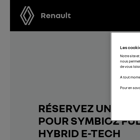
Renault
Les cookie
Notre site et
nous permet
de vous lais
A tout momen
Pour en savo
RÉSERVEZ UN ESSA
POUR SYMBIOZ FU
HYBRID E-TECH