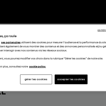
contin
s, ça roule
ses partenaires
utilisent des cookies pour mesurer l'audience et la performance du sit
tent également de vous montrer des contenus et des annonces personnalisés et/ou géo
ser interagir avec nos contenus via les réseaux sociaux.
t, vous pourrez modifier vos choix dans la rubrique "Gérer les cookies" de notre site.
ir plus, consultez notre
cookie policy.
I
gérer les cookies
accepter les cookies
LL