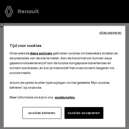
Renault
alles weigeren
BOEK EEN TESTRIT MET
Tijd voor cookies
ARKANA FULL HYBRID E-
Onze website
diens partners
gebruiken cookies om bezoekers te tellen en
de prestaties van de site te meten. Aan de hand hiervan kunnen we je
TECH
gepersonaliseerde en/of aan de locatie aangepaste advertenties en
content aanbieden, en kun je interactief met onze content reageren via
sociale media.
Welk voertuig past het best bij u? Voordat u een keuze
Je kunt de opties te allen tijde wijzigen via het gedeelte 'Mijn cookies
maakt, kunt u een gratis proefrit met een van onze
beheren' op onze site.
modellen boeken.
Meer informatie vind je in ons
cookie policy.
vul je gegevens aan
cookies beheren
cookies accepteren