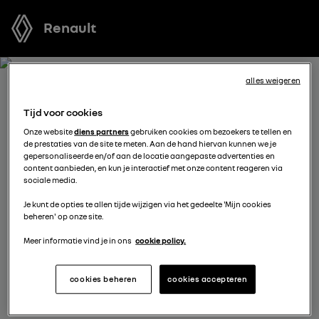
Renault
alles weigeren
BOEK EEN TESTRIT MET
Tijd voor cookies
MASTER
Onze website
diens partners
gebruiken cookies om bezoekers te tellen en
de prestaties van de site te meten. Aan de hand hiervan kunnen we je
gepersonaliseerde en/of aan de locatie aangepaste advertenties en
Welk voertuig past het best bij u? Voordat u een keuze
content aanbieden, en kun je interactief met onze content reageren via
sociale media.
maakt, kunt u een gratis proefrit met een van onze
modellen boeken.
Je kunt de opties te allen tijde wijzigen via het gedeelte 'Mijn cookies
beheren' op onze site.
Meer informatie vind je in ons
cookie policy.
vul je gegevens aan
cookies beheren
cookies accepteren