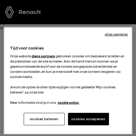
Renault
alles weigeren
BOEK EEN TESTRIT MET
Tijd voor cookies
RAFALE FULL HYBRID E-TECH
Onze website
diens partners
gebruiken cookies om bezoekers te tellen en
de prestaties van de site te meten. Aan de hand hiervan kunnen we je
gepersonaliseerde en/of aan de locatie aangepaste advertenties en
Welk voertuig past het best bij u? Voordat u een keuze
content aanbieden, en kun je interactief met onze content reageren via
sociale media.
maakt, kunt u een gratis proefrit met een van onze
modellen boeken.
Je kunt de opties te allen tijde wijzigen via het gedeelte 'Mijn cookies
beheren' op onze site.
Meer informatie vind je in ons
cookie policy.
vul je gegevens aan
cookies beheren
cookies accepteren