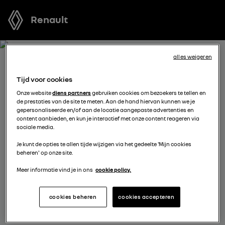
Renault
alles weigeren
BOEK EEN TESTRIT MET
Tijd voor cookies
TRAFIC
Onze website
diens partners
gebruiken cookies om bezoekers te tellen en
de prestaties van de site te meten. Aan de hand hiervan kunnen we je
gepersonaliseerde en/of aan de locatie aangepaste advertenties en
Welk voertuig past het best bij u? Voordat u een keuze
content aanbieden, en kun je interactief met onze content reageren via
sociale media.
maakt, kunt u een gratis proefrit met een van onze
modellen boeken.
Je kunt de opties te allen tijde wijzigen via het gedeelte 'Mijn cookies
beheren' op onze site.
Meer informatie vind je in ons
cookie policy.
vul je gegevens aan
cookies beheren
cookies accepteren