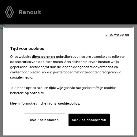
Renault
alles weigeren
BOEK EEN TESTRIT MET CLIO
Tijd voor cookies
Onze website
diens partners
gebruiken cookies om bezoekers te tellen en
Welk voertuig past het best bij u? Voordat u een keuze
de prestaties van de site te meten. Aan de hand hiervan kunnen we je
gepersonaliseerde en/of aan de locatie aangepaste advertenties en
maakt, kunt u een gratis proefrit met een van onze
content aanbieden, en kun je interactief met onze content reageren via
modellen boeken.
sociale media.
Je kunt de opties te allen tijde wijzigen via het gedeelte 'Mijn cookies
beheren' op onze site.
vul je gegevens aan
Meer informatie vind je in ons
cookie policy.
cookies beheren
cookies accepteren