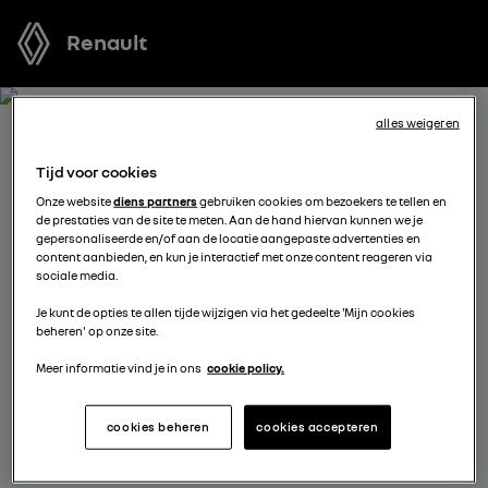
Renault
alles weigeren
BOEK EEN TESTRIT MET
Tijd voor cookies
GRAND KANGOO
Onze website
diens partners
gebruiken cookies om bezoekers te tellen en
de prestaties van de site te meten. Aan de hand hiervan kunnen we je
gepersonaliseerde en/of aan de locatie aangepaste advertenties en
Welk voertuig past het best bij u? Voordat u een keuze
content aanbieden, en kun je interactief met onze content reageren via
sociale media.
maakt, kunt u een gratis proefrit met een van onze
modellen boeken.
Je kunt de opties te allen tijde wijzigen via het gedeelte 'Mijn cookies
beheren' op onze site.
Meer informatie vind je in ons
cookie policy.
vul je gegevens aan
cookies beheren
cookies accepteren