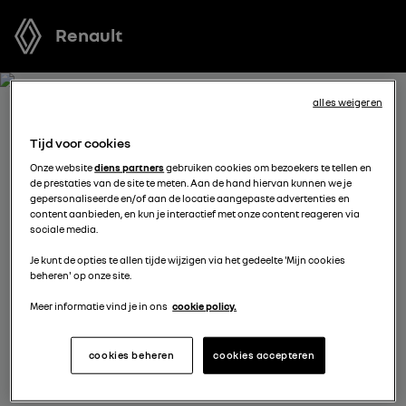
Renault
alles weigeren
BOEK EEN TESTRIT MET
Tijd voor cookies
MASTER E-TECH ELECTRIC
Onze website
diens partners
gebruiken cookies om bezoekers te tellen en
de prestaties van de site te meten. Aan de hand hiervan kunnen we je
gepersonaliseerde en/of aan de locatie aangepaste advertenties en
Welk voertuig past het best bij u? Voordat u een keuze
content aanbieden, en kun je interactief met onze content reageren via
sociale media.
maakt, kunt u een gratis proefrit met een van onze
modellen boeken.
Je kunt de opties te allen tijde wijzigen via het gedeelte 'Mijn cookies
beheren' op onze site.
Meer informatie vind je in ons
cookie policy.
vul je gegevens aan
cookies beheren
cookies accepteren