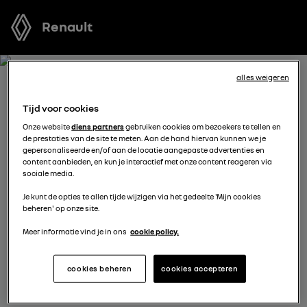
Renault
alles weigeren
BOEK EEN TESTRIT MET
Tijd voor cookies
SCENIC E-TECH ELECTRIC
Onze website
diens partners
gebruiken cookies om bezoekers te tellen en
de prestaties van de site te meten. Aan de hand hiervan kunnen we je
gepersonaliseerde en/of aan de locatie aangepaste advertenties en
Welk voertuig past het best bij u? Voordat u een keuze
content aanbieden, en kun je interactief met onze content reageren via
sociale media.
maakt, kunt u een gratis proefrit met een van onze
modellen boeken.
Je kunt de opties te allen tijde wijzigen via het gedeelte 'Mijn cookies
beheren' op onze site.
Meer informatie vind je in ons
cookie policy.
vul je gegevens aan
cookies beheren
cookies accepteren