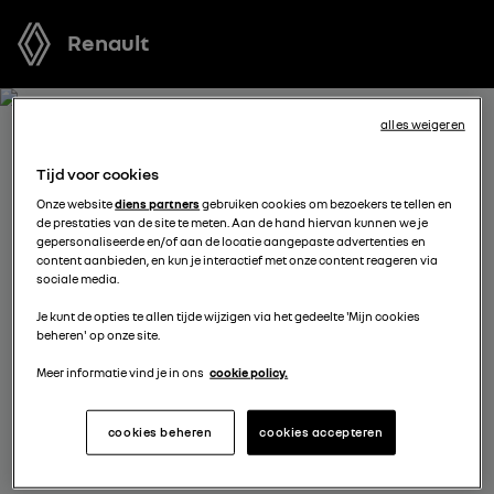
Renault
alles weigeren
BOEK EEN TESTRIT MET
Tijd voor cookies
GRAND KANGOO
Onze website
diens partners
gebruiken cookies om bezoekers te tellen en
de prestaties van de site te meten. Aan de hand hiervan kunnen we je
gepersonaliseerde en/of aan de locatie aangepaste advertenties en
Welk voertuig past het best bij u? Voordat u een keuze
content aanbieden, en kun je interactief met onze content reageren via
sociale media.
maakt, kunt u een gratis proefrit met een van onze
modellen boeken.
Je kunt de opties te allen tijde wijzigen via het gedeelte 'Mijn cookies
beheren' op onze site.
Meer informatie vind je in ons
cookie policy.
vul je gegevens aan
cookies beheren
cookies accepteren