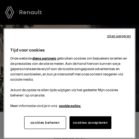
Renault
alles weigeren
Tijd voor cookies
Onze website
diens partners
gebruiken cookies om bezoekers te tellen en
de prestaties van de site te meten. Aan de hand hiervan kunnen we je
gepersonaliseerde en/of aan de locatie aangepaste advertenties en
content aanbieden, en kun je interactief met onze content reageren via
sociale media.
Je kunt de opties te allen tijde wijzigen via het gedeelte 'Mijn cookies
beheren' op onze site.
Meer informatie vind je in ons
cookie policy.
cookies beheren
cookies accepteren
BOEK EEN TESTRIT MET EEN
MODEL