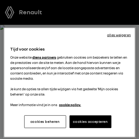
Renault
alles weigeren
BOEK EEN TESTRIT MET
Tijd voor cookies
MEGANE E-TECH ELECTRIC
Onze website
diens partners
gebruiken cookies om bezoekers te tellen en
de prestaties van de site te meten. Aan de hand hiervan kunnen we je
gepersonaliseerde en/of aan de locatie aangepaste advertenties en
Welk voertuig past het best bij u? Voordat u een keuze
content aanbieden, en kun je interactief met onze content reageren via
sociale media.
maakt, kunt u een gratis proefrit met een van onze
modellen boeken.
Je kunt de opties te allen tijde wijzigen via het gedeelte 'Mijn cookies
beheren' op onze site.
Meer informatie vind je in ons
cookie policy.
vul je gegevens aan
cookies beheren
cookies accepteren