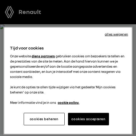
Renault
alles weigeren
BOEK EEN TESTRIT MET
Tijd voor cookies
TWINGO E-TECH ELECTRIC
Onze website
diens partners
gebruiken cookies om bezoekers te tellen en
de prestaties van de site te meten. Aan de hand hiervan kunnen we je
gepersonaliseerde en/of aan de locatie aangepaste advertenties en
Welk voertuig past het best bij u? Voordat u een keuze
content aanbieden, en kun je interactief met onze content reageren via
sociale media.
maakt, kunt u een gratis proefrit met een van onze
modellen boeken.
Je kunt de opties te allen tijde wijzigen via het gedeelte 'Mijn cookies
beheren' op onze site.
Meer informatie vind je in ons
cookie policy.
vul je gegevens aan
cookies beheren
cookies accepteren