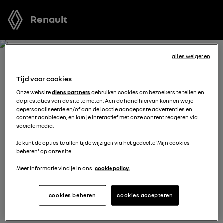
Renault
alles weigeren
BOEK EEN TESTRIT MET
Tijd voor cookies
MEGANE E-TECH ELECTRIC
Onze website
diens partners
gebruiken cookies om bezoekers te tellen en
de prestaties van de site te meten. Aan de hand hiervan kunnen we je
gepersonaliseerde en/of aan de locatie aangepaste advertenties en
Welk voertuig past het best bij u? Voordat u een keuze
content aanbieden, en kun je interactief met onze content reageren via
sociale media.
maakt, kunt u een gratis proefrit met een van onze
modellen boeken.
Je kunt de opties te allen tijde wijzigen via het gedeelte 'Mijn cookies
beheren' op onze site.
Meer informatie vind je in ons
cookie policy.
kies een verdeler
cookies beheren
cookies accepteren