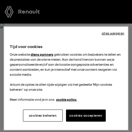
Renault
alles weigeren
BOEK EEN TESTRIT MET
Tijd voor cookies
AUSTRAL FULL HYBRID E-
Onze website
diens partners
gebruiken cookies om bezoekers te tellen en
de prestaties van de site te meten. Aan de hand hiervan kunnen we je
TECH
gepersonaliseerde en/of aan de locatie aangepaste advertenties en
content aanbieden, en kun je interactief met onze content reageren via
sociale media.
Welk voertuig past het best bij u? Voordat u een keuze
Je kunt de opties te allen tijde wijzigen via het gedeelte 'Mijn cookies
maakt, kunt u een gratis proefrit met een van onze
beheren' op onze site.
modellen boeken.
Meer informatie vind je in ons
cookie policy.
kies een verdeler
cookies beheren
cookies accepteren