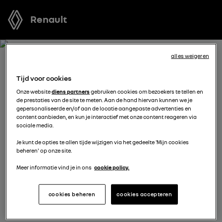
Renault
alles weigeren
BOEK EEN TESTRIT MET
Tijd voor cookies
NIEUWE CLIO FULL HYBRID E-
Onze website
diens partners
gebruiken cookies om bezoekers te tellen en
de prestaties van de site te meten. Aan de hand hiervan kunnen we je
TECH
gepersonaliseerde en/of aan de locatie aangepaste advertenties en
content aanbieden, en kun je interactief met onze content reageren via
sociale media.
Welk voertuig past het best bij u? Voordat u een keuze
Je kunt de opties te allen tijde wijzigen via het gedeelte 'Mijn cookies
maakt, kunt u een gratis proefrit met een van onze
beheren' op onze site.
modellen boeken.
Meer informatie vind je in ons
cookie policy.
kies een verdeler
cookies beheren
cookies accepteren