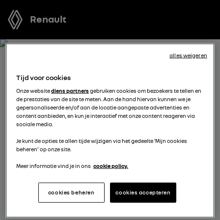
Renault
alles weigeren
BOEK EEN TESTRIT MET
Tijd voor cookies
MASTER E-TECH ELECTRIC
Onze website
diens partners
gebruiken cookies om bezoekers te tellen en
de prestaties van de site te meten. Aan de hand hiervan kunnen we je
gepersonaliseerde en/of aan de locatie aangepaste advertenties en
Welk voertuig past het best bij u? Voordat u een keuze
content aanbieden, en kun je interactief met onze content reageren via
sociale media.
maakt, kunt u een gratis proefrit met een van onze
modellen boeken.
Je kunt de opties te allen tijde wijzigen via het gedeelte 'Mijn cookies
beheren' op onze site.
Meer informatie vind je in ons
cookie policy.
kies een verdeler
cookies beheren
cookies accepteren