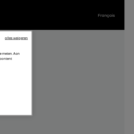
Français
alles weigeren
te meten. Aan
 content