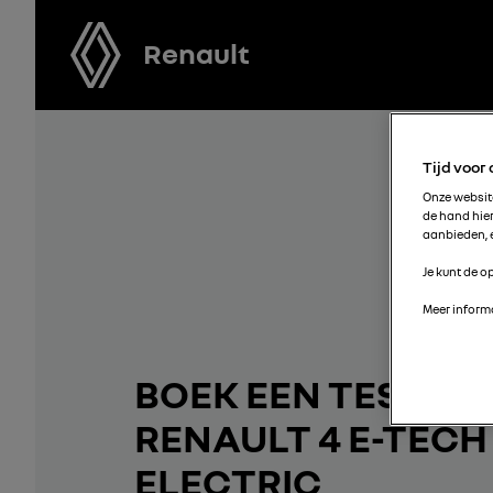
Renault
Tijd voor
Onze websi
de hand hie
aanbieden, e
Je kunt de op
Meer informa
BOEK EEN TESTRIT
RENAULT 4 E-TECH
ELECTRIC