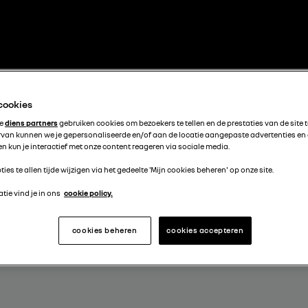
 cookies
te
diens partners
gebruiken cookies om bezoekers te tellen en de prestaties van de site 
rvan kunnen we je gepersonaliseerde en/of aan de locatie aangepaste advertenties en
n kun je interactief met onze content reageren via sociale media.
ties te allen tijde wijzigen via het gedeelte 'Mijn cookies beheren' op onze site.
tie vind je in ons
cookie policy.
cookies beheren
cookies accepteren
 MET