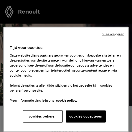
Renault
alles weigeren
Tijd voor cookies
Onze website
diens partners
gebruiken cookies om bezoekers te tellen en
de prestaties van de site te meten. Aan de hand hiervan kunnen we je
gepersonaliseerde en/of aan de locatie aangepaste advertenties en
content aanbieden, en kun je interactief met onze content reageren via
sociale media.
Je kunt de opties te allen tijde wijzigen via het gedeelte 'Mijn cookies
beheren' op onze site.
Meer informatie vind je in ons
cookie policy.
cookies beheren
cookies accepteren
BOEK EEN TESTRIT MET EEN
MODEL