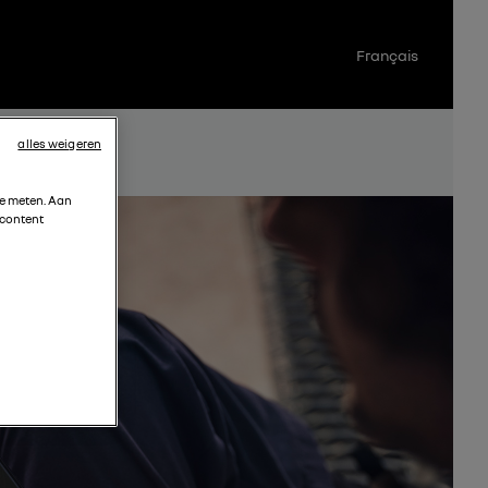
Français
alles weigeren
te meten. Aan
 content