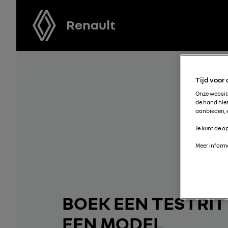
Renault
Tijd voor
Onze websi
de hand hie
aanbieden, e
Je kunt de op
Meer informa
BOEK EEN TESTRIT
EEN MODEL