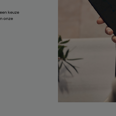
 een keuze
an onze