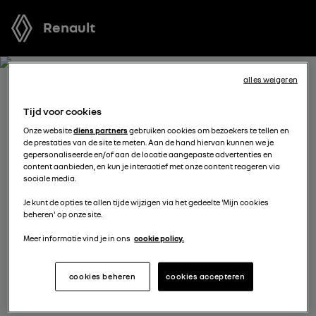
Renault
alles weigeren
BOEK EEN TESTRIT MET
Tijd voor cookies
SCENIC E-TECH ELECTRIC
Onze website
diens partners
gebruiken cookies om bezoekers te tellen en
de prestaties van de site te meten. Aan de hand hiervan kunnen we je
gepersonaliseerde en/of aan de locatie aangepaste advertenties en
Welk voertuig past het best bij u? Voordat u een keuze
content aanbieden, en kun je interactief met onze content reageren via
sociale media.
maakt, kunt u een gratis proefrit met een van onze
modellen boeken.
Je kunt de opties te allen tijde wijzigen via het gedeelte 'Mijn cookies
beheren' op onze site.
Meer informatie vind je in ons
cookie policy.
kies een verdeler
cookies beheren
cookies accepteren